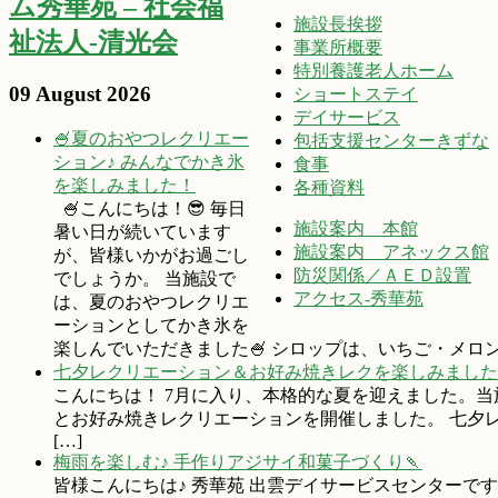
ム秀華苑 – 社会福
施設長挨拶
祉法人-清光会
事業所概要
特別養護老人ホーム
09 August 2026
ショートステイ
デイサービス
🍧夏のおやつレクリエー
包括支援センターきずな
ション♪ みんなでかき氷
食事
を楽しみました！
各種資料
🍧こんにちは！😎 毎日
施設案内 本館
暑い日が続いています
施設案内 アネックス館
が、皆様いかがお過ごし
防災関係／ＡＥＤ設置
でしょうか。 当施設で
アクセス-秀華苑
は、夏のおやつレクリエ
ーションとしてかき氷を
楽しんでいただきました🍧 シロップは、いちご・メロン
七夕レクリエーション＆お好み焼きレクを楽しみました
こんにちは！ 7月に入り、本格的な夏を迎えました。
とお好み焼きレクリエーションを開催しました。 七夕
[…]
梅雨を楽しむ♪ 手作りアジサイ和菓子づくり🍡
皆様こんにちは♪ 秀華苑 出雲デイサービスセンターで