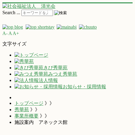
Search ...
A-
A
A+
文字サイズ
きび秀華苑
みつえ秀華苑
法人情報
お知らせ・採用情報
トップページ
》》
秀華苑
》》
事業所概要
》》
施設案内 アネックス館