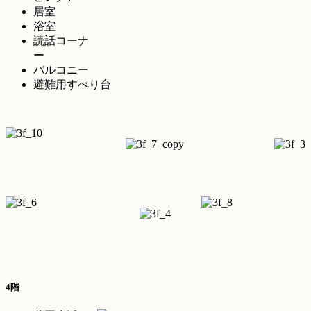
居室
浴室
読話コーナ
ー
バルコニー
避難用すべり台
4階